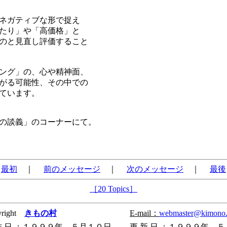
ネガティブな形で捉え
たり」や「高価格」と
のと見直し評価すること
ング」の、心や精神面、
がる可能性、その中での
ています。
の談義」のコーナーにて。
最初
｜
前のメッセージ
｜
次のメッセージ
｜
最後
［20 Topics］
yright
きもの村
E-mail：
webmaster@kimono.g
作
日
：１９９９年 ５月１０日
更
新
日
：１９９９年 ５