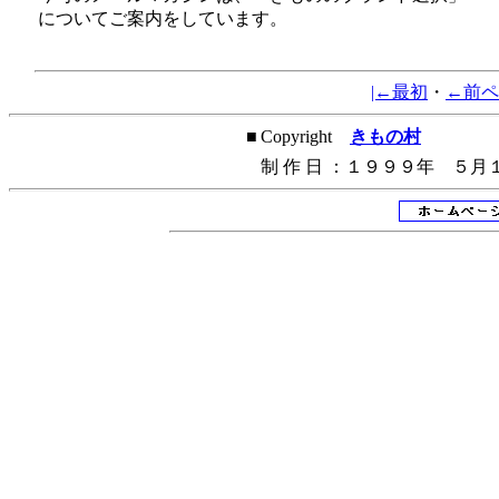
についてご案内をしています。
|←最初
・
←前ペ
■
Copyright
きもの村
制
作
日
：１９９９年 ５月
WebNote Clip ライセンス取得／設置 長根英樹