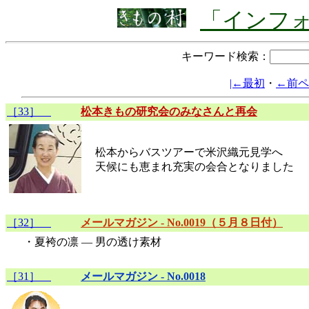
「インフ
キーワード検索：
|←最初
・
←前ペ
［33］
松本きもの研究会のみなさんと再会
松本からバスツアーで米沢織元見学へ
天候にも恵まれ充実の会合となりました
［32］
メールマガジン - No.0019（５月８日付）
・夏袴の凛 ― 男の透け素材
［31］
メールマガジン - No.0018