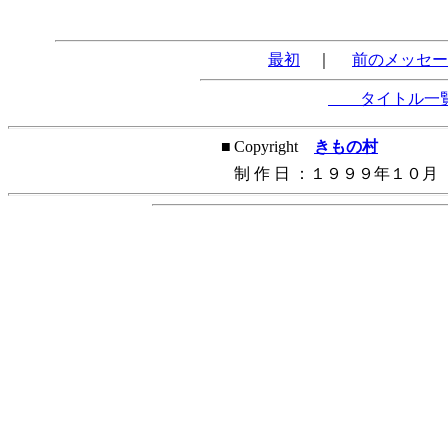
最初
｜
前のメッセー
タイトル一
■
Copyright
きもの村
制
作
日
：１９９９年１０月
WebNote Clip ライセンス取得／設置 長根英樹