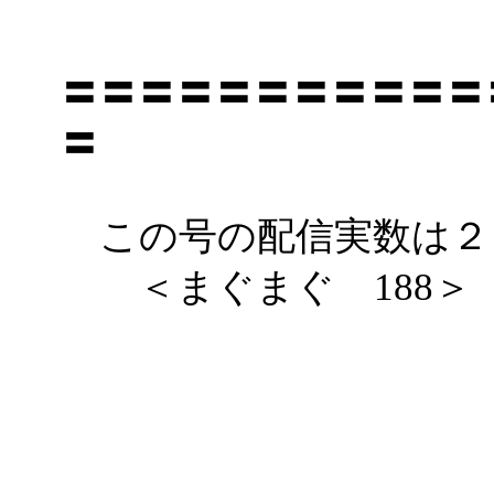
〓〓〓〓〓〓〓〓〓〓〓
〓
この号の配信実数は２
＜まぐまぐ 188＞ ＜m